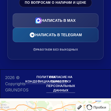
ПО ВОПРОСАМ О НАЛИЧИИ И ЦЕНЕ
НАПИСАТЬ В MAX
НАПИСАТЬ В TELEGRAM
🕒
РАБОТАЕМ БЕЗ ВЫХОДНЫХ
ПОЛИТИКА
СОГЛАСИЕ НА
2026 ©
КОНДЕФИЦИАЛЬНОСТИ
ОБРАБОТКУ
Copyrights
ПЕРСОНАЛЬНЫХ
GRUNDFOS
ДАННЫХ
Москва и Московская область
Касимовское шоссе, 3БлитВ — Яндекс Карты